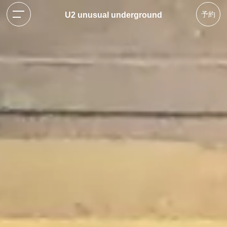
予約
U2 unusual underground