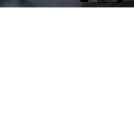
ママ友お二人で大阪難波のかなり珍しい破壊系アミューズ
メント施設に遊びに来てくれました！
U2では日頃のストレス発散にピッタリな非日常体験がで
きます。
お二人は、いつもと違う変わった
ママ会
を楽しむようで
す。
非常識なアクティビティが揃うU2にピッタリですね。