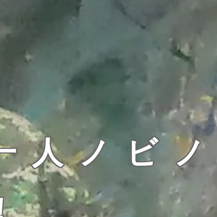
一人ノビ
！