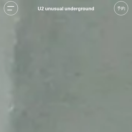
予約
U2 unusual underground