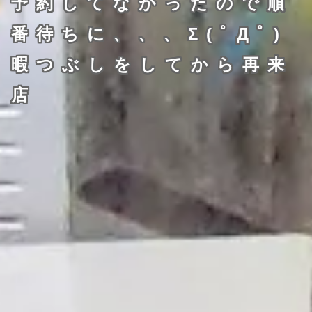
予約してなかったので順
番待ちに、、、Σ(ﾟДﾟ)
暇つぶしをしてから再来
店