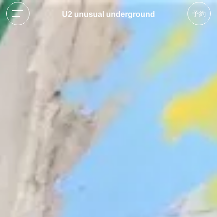
予約
U2 unusual underground