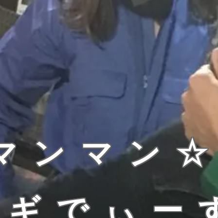
マンマン
ナギでぃー