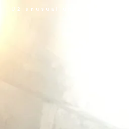
U2 unusual underground