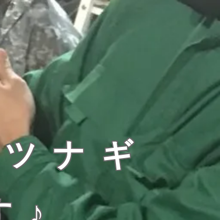
☆ツナギ
す♪