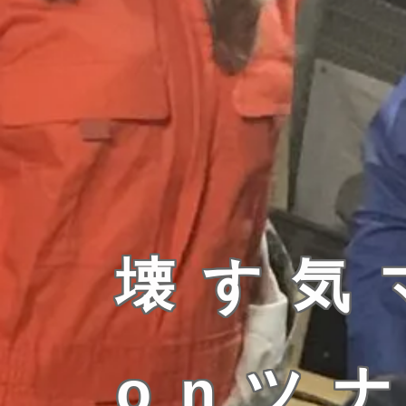
壊す気
onツ