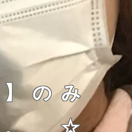
む】のみ
す。 ☆