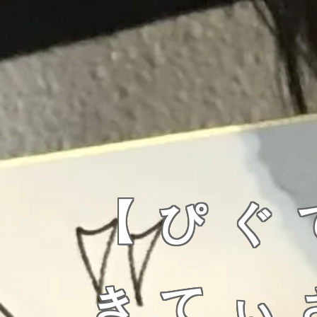
【ぴぐ
きてぃ