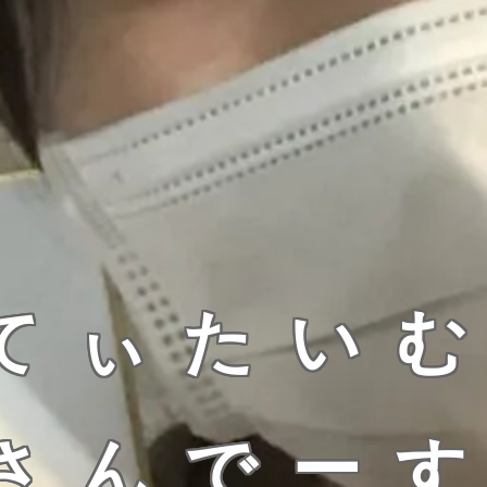
てぃたい
さんでー