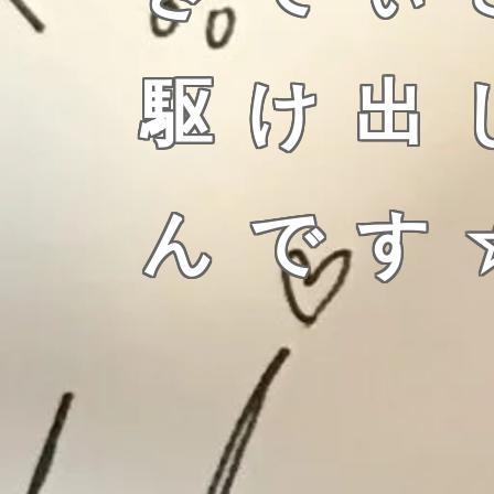
駆け出し
んです