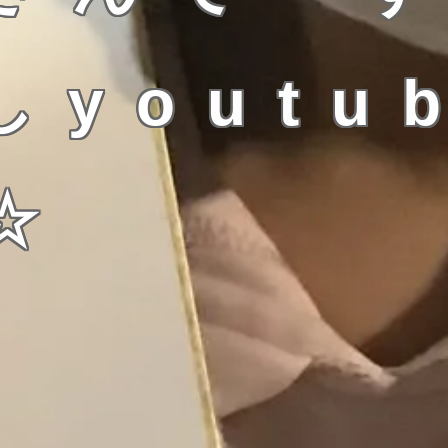
youtu
☆