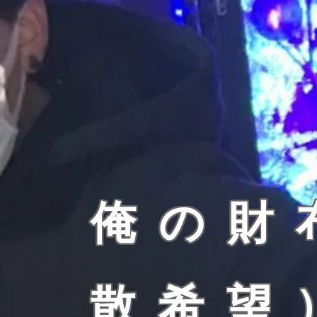
俺の財
散希望