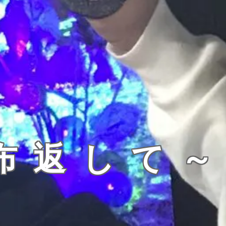
布返して
）