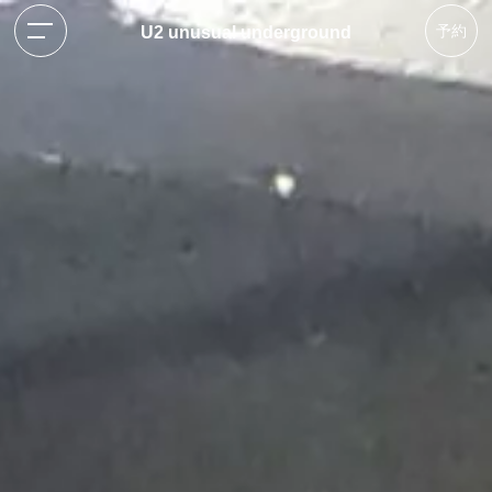
予約
U2 unusual underground