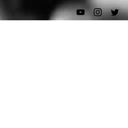
本ページでは、科学的エビデンスから暴れる・物を壊す・
叫ぶ行為がもたらす
驚くべき破壊衝動の解消効果
について
解説していきます。
※U2が提供するのは、心理学で懸念される「無差別な怒
りの発散」ではなく、安全な管理下の破壊体験型のアクテ
ィビティです。