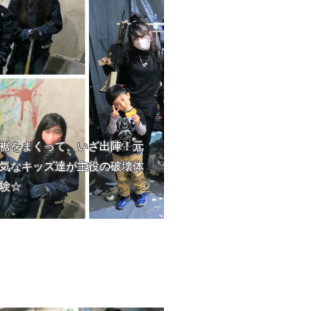
裾をまくって、いざ出陣！元
気なキッズ達が主役の破壊体
験☆