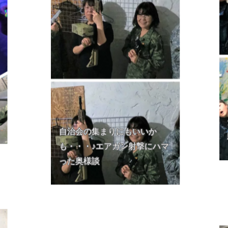
自治会の集まりにもいいか
も・・・♪エアガン射撃にハマ
った奥様談