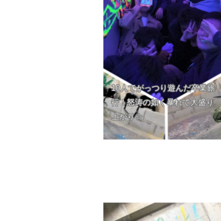
10人でがっつり遊んだ卒業旅
行！怒涛の如く暴れて大盛り
上がり☆