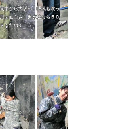
関東から大阪へ、眠気も吹っ
飛ぶ面白さ！男友達なら５０
Ｋｇだね！