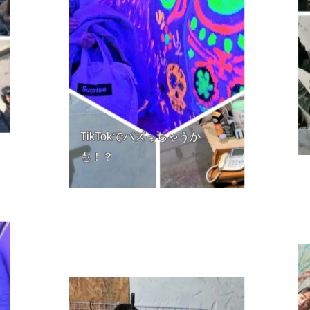
TikTokでバズっちゃうか
も！？