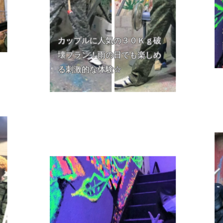
カップルに人気の３０Ｋｇ破
壊プラン！雨の日でも楽しめ
る刺激的な体験☆