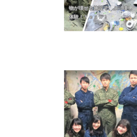
物が壊せる施設で、ぶっ壊し
体験！Ｙｅａｈ！