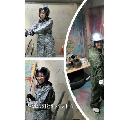
鬼滅の刃と釘バット☆