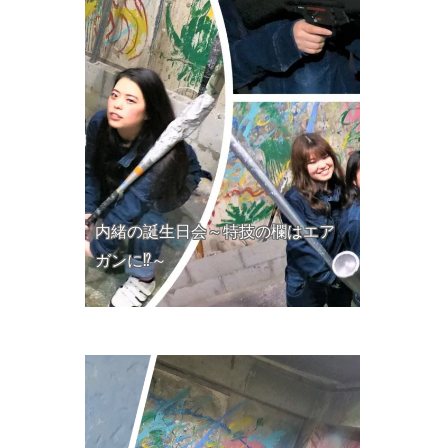
内緒の誕生日会～特技の欄はエア
ガンに⁉～