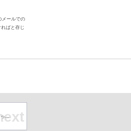
のメールでの
ければと存じ
next
最近めっきりと寒くなってきました・・・