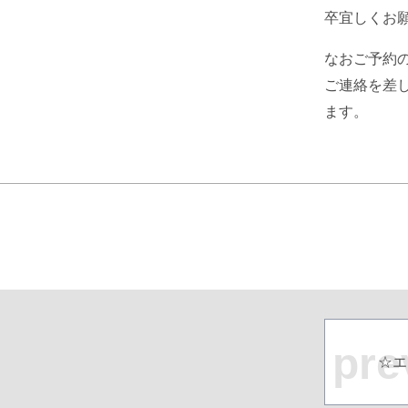
卒宜しくお
なおご予約
ご連絡を差
ます。
pre