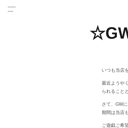
☆G
いつも当店
最近ようや
られること
さて、GW
期間は当店
ご遊戯ご希